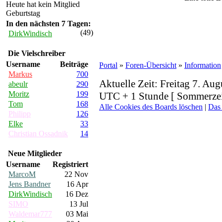
Heute hat kein Mitglied
Geburtstag
In den nächsten 7 Tagen:
(49)
DirkWindisch
Die Vielschreiber
Username
Beiträge
Portal
»
Foren-Übersicht
»
Information
Markus
700
Aktuelle Zeit: Freitag 7. Aug
abeulr
290
Moritz
199
UTC + 1 Stunde [ Sommerzei
Tom
168
Alle Cookies des Boards löschen
|
Das
Philipp
126
Elke
33
Christian Ossadnik
14
Neue Mitglieder
Username
Registriert
MarcoM
22 Nov
Jens Bandner
16 Apr
DirkWindisch
16 Dez
SIMO
13 Jul
Waldemar777
03 Mai