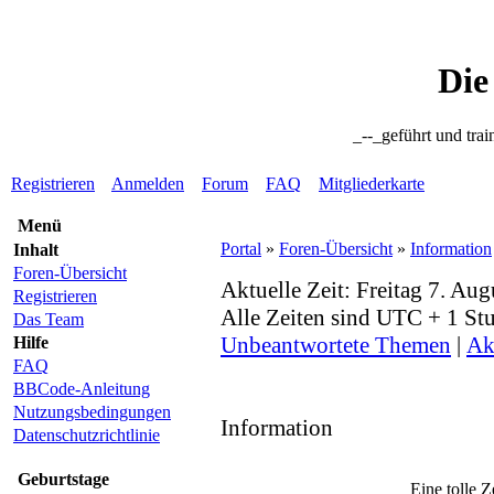
Die
_--_geführt und trai
Registrieren
Anmelden
Forum
FAQ
Mitgliederkarte
Menü
Portal
»
Foren-Übersicht
»
Information
Inhalt
Foren-Übersicht
Aktuelle Zeit: Freitag 7. Au
Registrieren
Alle Zeiten sind UTC + 1 St
Das Team
Unbeantwortete Themen
|
Ak
Hilfe
FAQ
BBCode-Anleitung
Nutzungsbedingungen
Information
Datenschutzrichtlinie
Geburtstage
Eine tolle Z