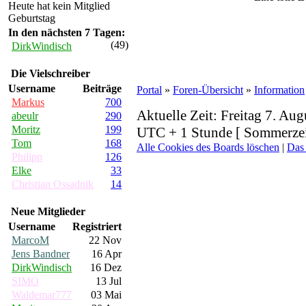
Heute hat kein Mitglied
Geburtstag
In den nächsten 7 Tagen:
(49)
DirkWindisch
Die Vielschreiber
Username
Beiträge
Portal
»
Foren-Übersicht
»
Information
Markus
700
Aktuelle Zeit: Freitag 7. Aug
abeulr
290
Moritz
199
UTC + 1 Stunde [ Sommerzei
Tom
168
Alle Cookies des Boards löschen
|
Das
Philipp
126
Elke
33
Christian Ossadnik
14
Neue Mitglieder
Username
Registriert
MarcoM
22 Nov
Jens Bandner
16 Apr
DirkWindisch
16 Dez
SIMO
13 Jul
Waldemar777
03 Mai