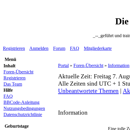
Die
_--_geführt und trai
Registrieren
Anmelden
Forum
FAQ
Mitgliederkarte
Menü
Portal
»
Foren-Übersicht
»
Information
Inhalt
Foren-Übersicht
Aktuelle Zeit: Freitag 7. Au
Registrieren
Alle Zeiten sind UTC + 1 St
Das Team
Unbeantwortete Themen
|
Ak
Hilfe
FAQ
BBCode-Anleitung
Nutzungsbedingungen
Information
Datenschutzrichtlinie
Geburtstage
Eine tolle Z