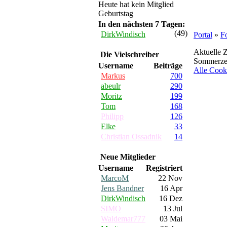
Heute hat kein Mitglied
Geburtstag
In den nächsten 7 Tagen:
(49)
DirkWindisch
Portal
»
F
Aktuelle Z
Die Vielschreiber
Sommerzei
Username
Beiträge
Alle Cook
Markus
700
abeulr
290
Moritz
199
Tom
168
Philipp
126
Elke
33
Christian Ossadnik
14
Neue Mitglieder
Username
Registriert
MarcoM
22 Nov
Jens Bandner
16 Apr
DirkWindisch
16 Dez
SIMO
13 Jul
Waldemar777
03 Mai