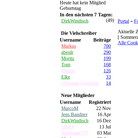
Heute hat kein Mitglied
Geburtstag
In den nächsten 7 Tagen:
(49)
DirkWindisch
Portal
»
F
Aktuelle Z
Die Vielschreiber
[ Sommerz
Username
Beiträge
Alle Cook
Markus
700
abeulr
290
Moritz
199
Tom
168
Philipp
126
Elke
33
Christian Ossadnik
14
Neue Mitglieder
Username
Registriert
MarcoM
22 Nov
Jens Bandner
16 Apr
DirkWindisch
16 Dez
SIMO
13 Jul
Waldemar777
03 Mai