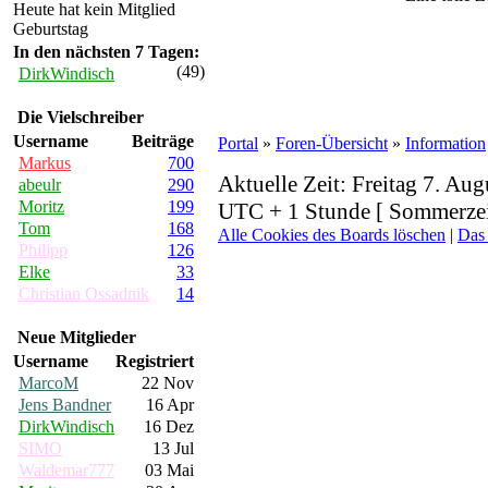
Heute hat kein Mitglied
Geburtstag
In den nächsten 7 Tagen:
(49)
DirkWindisch
Die Vielschreiber
Username
Beiträge
Portal
»
Foren-Übersicht
»
Information
Markus
700
Aktuelle Zeit: Freitag 7. Aug
abeulr
290
Moritz
199
UTC + 1 Stunde [ Sommerzei
Tom
168
Alle Cookies des Boards löschen
|
Das
Philipp
126
Elke
33
Christian Ossadnik
14
Neue Mitglieder
Username
Registriert
MarcoM
22 Nov
Jens Bandner
16 Apr
DirkWindisch
16 Dez
SIMO
13 Jul
Waldemar777
03 Mai