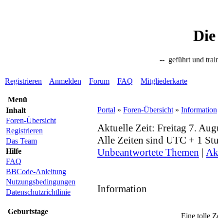
Die
_--_geführt und trai
Registrieren
Anmelden
Forum
FAQ
Mitgliederkarte
Menü
Portal
»
Foren-Übersicht
»
Information
Inhalt
Foren-Übersicht
Aktuelle Zeit: Freitag 7. Au
Registrieren
Alle Zeiten sind UTC + 1 St
Das Team
Unbeantwortete Themen
|
Ak
Hilfe
FAQ
BBCode-Anleitung
Nutzungsbedingungen
Information
Datenschutzrichtlinie
Geburtstage
Eine tolle Z