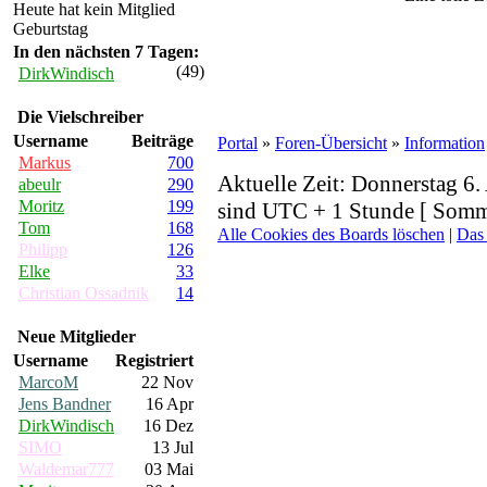
Heute hat kein Mitglied
Geburtstag
In den nächsten 7 Tagen:
(49)
DirkWindisch
Die Vielschreiber
Username
Beiträge
Portal
»
Foren-Übersicht
»
Information
Markus
700
Aktuelle Zeit: Donnerstag 6.
abeulr
290
Moritz
199
sind UTC + 1 Stunde [ Somme
Tom
168
Alle Cookies des Boards löschen
|
Das
Philipp
126
Elke
33
Christian Ossadnik
14
Neue Mitglieder
Username
Registriert
MarcoM
22 Nov
Jens Bandner
16 Apr
DirkWindisch
16 Dez
SIMO
13 Jul
Waldemar777
03 Mai