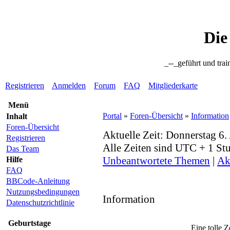
Die
_--_geführt und trai
Registrieren
Anmelden
Forum
FAQ
Mitgliederkarte
Menü
Portal
»
Foren-Übersicht
»
Information
Inhalt
Foren-Übersicht
Aktuelle Zeit: Donnerstag 6
Registrieren
Alle Zeiten sind UTC + 1 St
Das Team
Unbeantwortete Themen
|
Ak
Hilfe
FAQ
BBCode-Anleitung
Nutzungsbedingungen
Information
Datenschutzrichtlinie
Geburtstage
Eine tolle Z