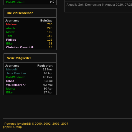
(49)
DirkWindisch
Aktuelle Zeit: Donnerstag 6. August 2026, 07:23
Die Vielschreiber
Username
Beiträge
Markus
700
abeulr
290
Moritz
199
Tom
168
Philipp
126
Elke
33
Christian Ossadnik
14
Neue Mitglieder
Username
Registriert
MarcoM
22 Nov
Jens Bandner
16 Apr
DirkWindisch
16 Dez
SIMO
13 Jul
Waldemar777
03 Mai
Moritz
30 Apr
Elke
17 Apr
Powered by
phpBB
© 2000, 2002, 2005, 2007
phpBB Group