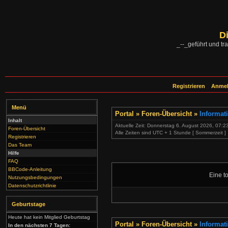
D
_--_geführt und tra
Registrieren
Anme
Menü
Portal
»
Foren-Übersicht
»
Informat
Inhalt
Aktuelle Zeit: Donnerstag 6. August 2026, 07:2
Foren-Übersicht
Alle Zeiten sind UTC + 1 Stunde [ Sommerzeit ]
Registrieren
Das Team
Hilfe
FAQ
BBCode-Anleitung
Eine to
Nutzungsbedingungen
Datenschutzrichtlinie
Geburtstage
Heute hat kein Mitglied Geburtstag
Portal
»
Foren-Übersicht
»
Informat
In den nächsten 7 Tagen: