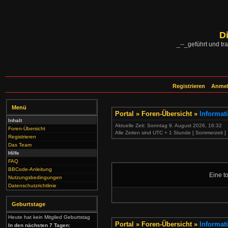
D
_--_geführt und tra
Registrieren
Anme
Menü
Portal
»
Foren-Übersicht
»
Informat
Inhalt
Aktuelle Zeit: Sonntag 9. August 2026, 16:32
Foren-Übersicht
Alle Zeiten sind UTC + 1 Stunde [ Sommerzeit ]
Registrieren
Das Team
Hilfe
FAQ
BBCode-Anleitung
Eine to
Nutzungsbedingungen
Datenschutzrichtlinie
Geburtstage
Heute hat kein Mitglied Geburtstag
Portal
»
Foren-Übersicht
»
Informat
In den nächsten 7 Tagen: