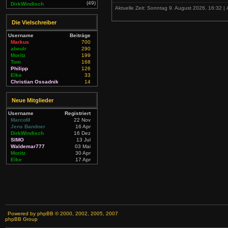
(49)
DirkWindisch
Aktuelle Zeit: Sonntag 9. August 2026, 16:32 | 
Die Vielschreiber
Username
Beiträge
Markus
700
abeulr
290
Moritz
199
Tom
168
Philipp
126
Elke
33
Christian Ossadnik
14
Neue Mitglieder
Username
Registriert
MarcoM
22 Nov
Jens Bandner
16 Apr
DirkWindisch
16 Dez
SIMO
13 Jul
Waldemar777
03 Mai
Moritz
30 Apr
Elke
17 Apr
Powered by
phpBB
© 2000, 2002, 2005, 2007
phpBB Group