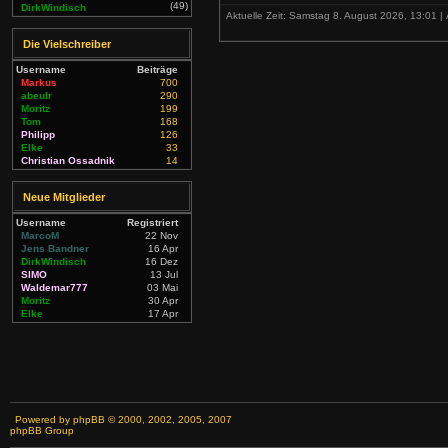
(49)
DirkWindisch
Aktuelle Zeit: Samstag 8. August 2026, 13:01 | 
Die Vielschreiber
Username
Beiträge
Markus
700
abeulr
290
Moritz
199
Tom
168
Philipp
126
Elke
33
Christian Ossadnik
14
Neue Mitglieder
Username
Registriert
MarcoM
22 Nov
Jens Bandner
16 Apr
DirkWindisch
16 Dez
SIMO
13 Jul
Waldemar777
03 Mai
Moritz
30 Apr
Elke
17 Apr
Powered by
phpBB
© 2000, 2002, 2005, 2007
phpBB Group