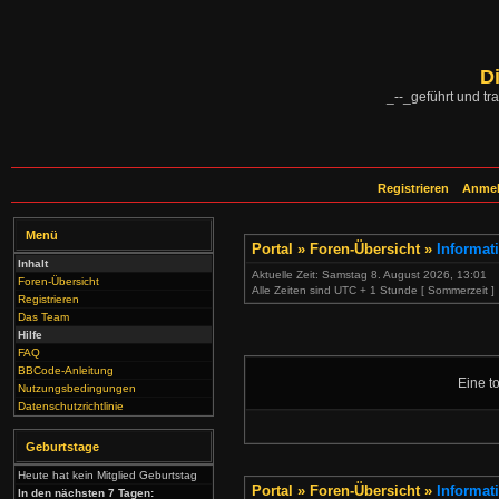
D
_--_geführt und tra
Registrieren
Anme
Menü
Portal
»
Foren-Übersicht
»
Informat
Inhalt
Aktuelle Zeit: Samstag 8. August 2026, 13:01
Foren-Übersicht
Alle Zeiten sind UTC + 1 Stunde [ Sommerzeit ]
Registrieren
Das Team
Hilfe
FAQ
BBCode-Anleitung
Eine to
Nutzungsbedingungen
Datenschutzrichtlinie
Geburtstage
Heute hat kein Mitglied Geburtstag
Portal
»
Foren-Übersicht
»
Informat
In den nächsten 7 Tagen: