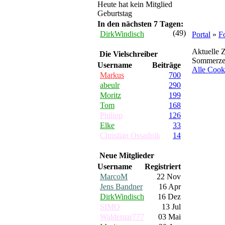
Heute hat kein Mitglied
Geburtstag
In den nächsten 7 Tagen:
(49)
DirkWindisch
Portal
»
F
Aktuelle Z
Die Vielschreiber
Sommerzei
Username
Beiträge
Alle Cook
Markus
700
abeulr
290
Moritz
199
Tom
168
Philipp
126
Elke
33
Christian Ossadnik
14
Neue Mitglieder
Username
Registriert
MarcoM
22 Nov
Jens Bandner
16 Apr
DirkWindisch
16 Dez
SIMO
13 Jul
Waldemar777
03 Mai