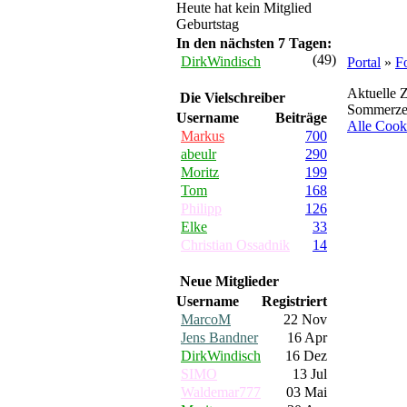
Heute hat kein Mitglied
Geburtstag
In den nächsten 7 Tagen:
(49)
DirkWindisch
Portal
»
F
Aktuelle Z
Die Vielschreiber
Sommerzei
Username
Beiträge
Alle Cook
Markus
700
abeulr
290
Moritz
199
Tom
168
Philipp
126
Elke
33
Christian Ossadnik
14
Neue Mitglieder
Username
Registriert
MarcoM
22 Nov
Jens Bandner
16 Apr
DirkWindisch
16 Dez
SIMO
13 Jul
Waldemar777
03 Mai