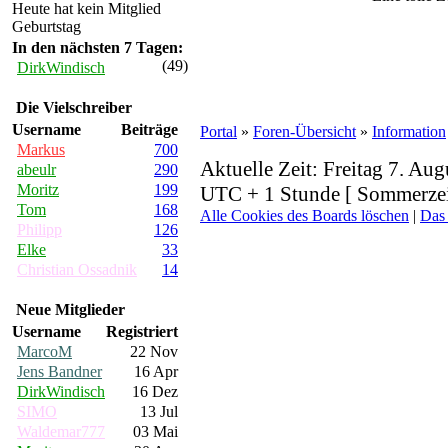
Heute hat kein Mitglied
Geburtstag
In den nächsten 7 Tagen:
(49)
DirkWindisch
Die Vielschreiber
Username
Beiträge
Portal
»
Foren-Übersicht
»
Information
Markus
700
Aktuelle Zeit: Freitag 7. Aug
abeulr
290
Moritz
199
UTC + 1 Stunde [ Sommerzei
Tom
168
Alle Cookies des Boards löschen
|
Das
Philipp
126
Elke
33
Christian Ossadnik
14
Neue Mitglieder
Username
Registriert
MarcoM
22 Nov
Jens Bandner
16 Apr
DirkWindisch
16 Dez
SIMO
13 Jul
Waldemar777
03 Mai