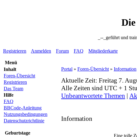
Die
_--_geführt und trai
Registrieren
Anmelden
Forum
FAQ
Mitgliederkarte
Menü
Portal
»
Foren-Übersicht
»
Information
Inhalt
Foren-Übersicht
Aktuelle Zeit: Freitag 7. Au
Registrieren
Alle Zeiten sind UTC + 1 St
Das Team
Unbeantwortete Themen
|
Ak
Hilfe
FAQ
BBCode-Anleitung
Nutzungsbedingungen
Information
Datenschutzrichtlinie
Geburtstage
Eine tolle Z