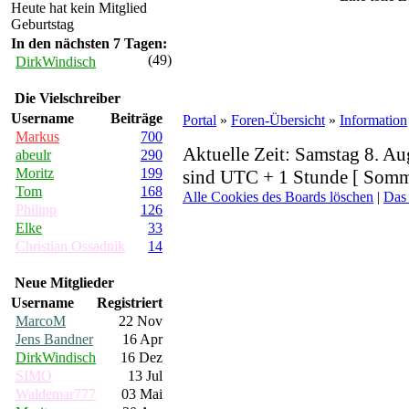
Heute hat kein Mitglied
Geburtstag
In den nächsten 7 Tagen:
(49)
DirkWindisch
Die Vielschreiber
Username
Beiträge
Portal
»
Foren-Übersicht
»
Information
Markus
700
Aktuelle Zeit: Samstag 8. Au
abeulr
290
Moritz
199
sind UTC + 1 Stunde [ Somme
Tom
168
Alle Cookies des Boards löschen
|
Das
Philipp
126
Elke
33
Christian Ossadnik
14
Neue Mitglieder
Username
Registriert
MarcoM
22 Nov
Jens Bandner
16 Apr
DirkWindisch
16 Dez
SIMO
13 Jul
Waldemar777
03 Mai