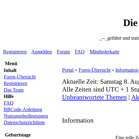
Die
_--_geführt und trai
Registrieren
Anmelden
Forum
FAQ
Mitgliederkarte
Menü
Portal
»
Foren-Übersicht
»
Information
Inhalt
Foren-Übersicht
Aktuelle Zeit: Samstag 8. A
Registrieren
Alle Zeiten sind UTC + 1 St
Das Team
Unbeantwortete Themen
|
Ak
Hilfe
FAQ
BBCode-Anleitung
Nutzungsbedingungen
Information
Datenschutzrichtlinie
Geburtstage
Eine tolle Z