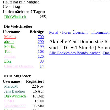
Heute hat kein Mitglied
Geburtstag
In den nächsten 7 Tagen:
(49)
DirkWindisch
Die Vielschreiber
Username
Beiträge
Portal
»
Foren-Übersicht
»
Information
Markus
700
Aktuelle Zeit: Donnerstag 6.
abeulr
290
Moritz
199
sind UTC + 1 Stunde [ Somme
Tom
168
Alle Cookies des Boards löschen
|
Das
Philipp
126
Elke
33
Christian Ossadnik
14
Neue Mitglieder
Username
Registriert
MarcoM
22 Nov
Jens Bandner
16 Apr
DirkWindisch
16 Dez
SIMO
13 Jul
Waldemar777
03 Mai