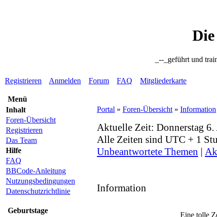
Die
_--_geführt und trai
Registrieren
Anmelden
Forum
FAQ
Mitgliederkarte
Menü
Portal
»
Foren-Übersicht
»
Information
Inhalt
Foren-Übersicht
Aktuelle Zeit: Donnerstag 6
Registrieren
Alle Zeiten sind UTC + 1 St
Das Team
Unbeantwortete Themen
|
Ak
Hilfe
FAQ
BBCode-Anleitung
Nutzungsbedingungen
Information
Datenschutzrichtlinie
Geburtstage
Eine tolle Z