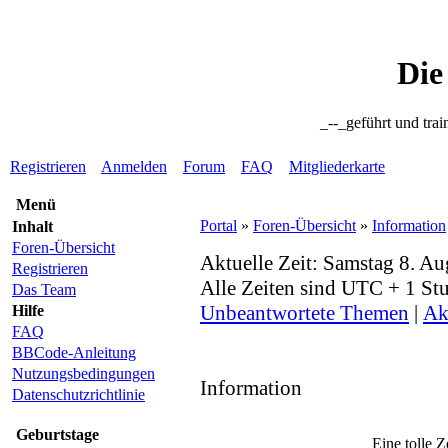
Die
_--_geführt und trai
Registrieren
Anmelden
Forum
FAQ
Mitgliederkarte
Menü
Portal
»
Foren-Übersicht
»
Information
Inhalt
Foren-Übersicht
Aktuelle Zeit: Samstag 8. A
Registrieren
Alle Zeiten sind UTC + 1 St
Das Team
Unbeantwortete Themen
|
Ak
Hilfe
FAQ
BBCode-Anleitung
Nutzungsbedingungen
Information
Datenschutzrichtlinie
Geburtstage
Eine tolle Z