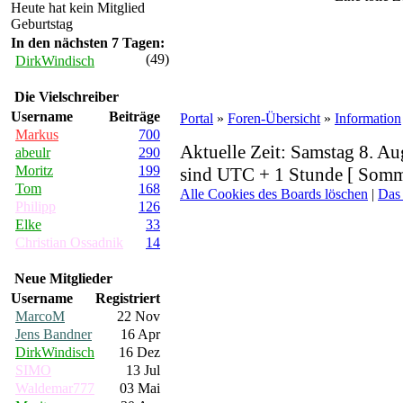
Heute hat kein Mitglied
Geburtstag
In den nächsten 7 Tagen:
(49)
DirkWindisch
Die Vielschreiber
Username
Beiträge
Portal
»
Foren-Übersicht
»
Information
Markus
700
Aktuelle Zeit: Samstag 8. Au
abeulr
290
Moritz
199
sind UTC + 1 Stunde [ Somme
Tom
168
Alle Cookies des Boards löschen
|
Das
Philipp
126
Elke
33
Christian Ossadnik
14
Neue Mitglieder
Username
Registriert
MarcoM
22 Nov
Jens Bandner
16 Apr
DirkWindisch
16 Dez
SIMO
13 Jul
Waldemar777
03 Mai